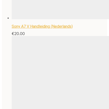
Sony A7 V Handleiding (Nederlands)
€
20.00