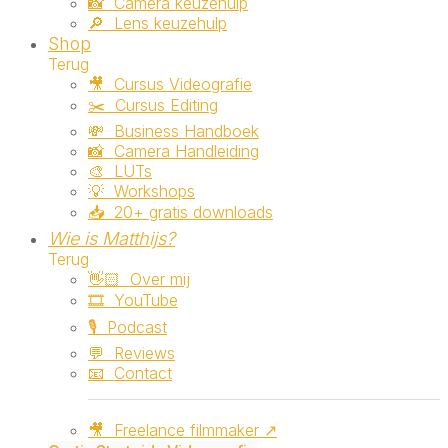
📸 ‎ ‎Camera keuzehulp
🔎 ‎ ‎Lens keuzehulp
Shop
Terug
🎥 ‎ ‎Cursus Videografie
✂️ ‎ ‎Cursus Editing
💸 ‎ ‎Business Handboek
📸 ‎ ‎Camera Handleiding
🎨 ‎ ‎LUTs
💡 ‎ ‎Workshops
📥 ‎ ‎20+ gratis downloads
Wie is Matthijs?
Terug
👋🏻 ‎ ‎Over mij
🎞️ ‎ ‎YouTube
🎙️ ‎ ‎Podcast
💬 ‎ ‎Reviews
📧 ‎ ‎Contact
🎥 ‎ ‎Freelance filmmaker ↗