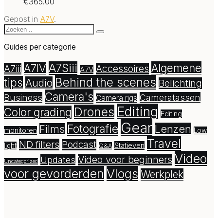
€
365.00
Gepost in
A7V
.
Guides per categorie
A7Siii
Algemene
A7IV
A7iii
Accessoires
A7V
Behind the scenes
tips
Audio
Belichting
Camera's
Business
Cameratassen
Camera rigs
Editing
Drones
Color grading
Editing
Gear
Fotografie
Lenzen
Films
monitoren
Low
Travel
ND filters
Podcast
Statieven
light
Q&A
Video
Video voor beginners
Updates
Uncategorized
voor gevorderden
Vlogs
Werkplek