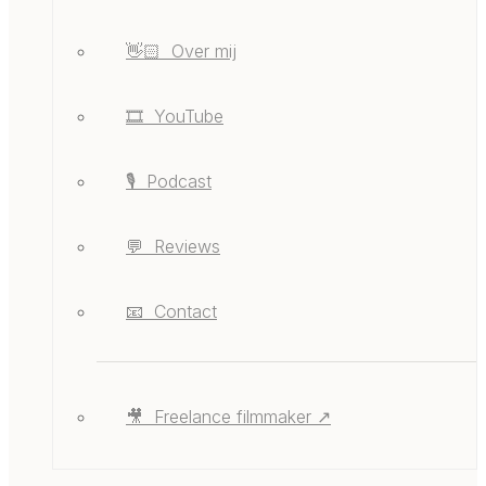
👋🏻 ‎ ‎Over mij
🎞️ ‎ ‎YouTube
🎙️ ‎ ‎Podcast
💬 ‎ ‎Reviews
📧 ‎ ‎Contact
🎥 ‎ ‎Freelance filmmaker ↗