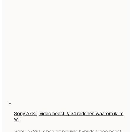
Sony A7Siii, video beest! // 34 redenen waarom ik ‘m
wil
Sony A7Siii! Ik heb dit nieuwe hybride video beest