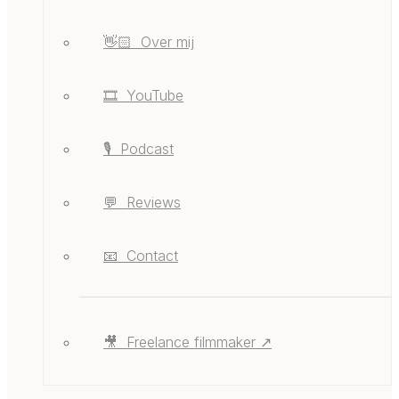
👋🏻 ‎ ‎Over mij
🎞️ ‎ ‎YouTube
🎙️ ‎ ‎Podcast
💬 ‎ ‎Reviews
📧 ‎ ‎Contact
🎥 ‎ ‎Freelance filmmaker ↗