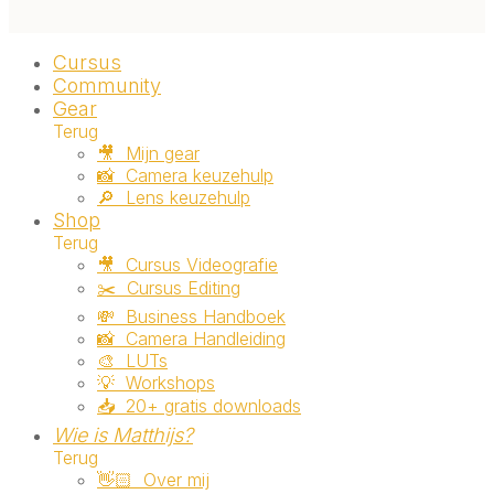
Cursus
Community
Gear
Terug
🎥 ‎ ‎Mijn gear
📸 ‎ ‎Camera keuzehulp
🔎 ‎ ‎Lens keuzehulp
Shop
Terug
🎥 ‎ ‎Cursus Videografie
✂️ ‎ ‎Cursus Editing
💸 ‎ ‎Business Handboek
📸 ‎ ‎Camera Handleiding
🎨 ‎ ‎LUTs
💡 ‎ ‎Workshops
📥 ‎ ‎20+ gratis downloads
Wie is Matthijs?
Terug
👋🏻 ‎ ‎Over mij