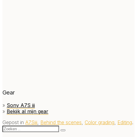
Gear
»
Sony A7S iii
»
Bekijk al mijn gear
Gepost in
A7Siii
,
Behind the scenes
,
Color grading
,
Editing
.