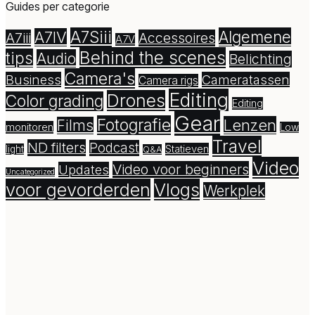
Guides per categorie
A7Siii
Algemene
A7IV
A7iii
Accessoires
A7V
Behind the scenes
tips
Audio
Belichting
Camera's
Business
Cameratassen
Camera rigs
Editing
Drones
Color grading
Editing
Gear
Fotografie
Lenzen
Films
monitoren
Low
Travel
ND filters
Podcast
Statieven
light
Q&A
Video
Video voor beginners
Updates
Uncategorized
voor gevorderden
Vlogs
Werkplek