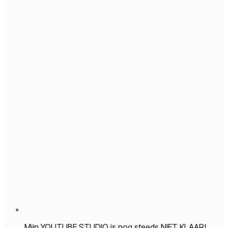
Mijn YOUTUBE STUDIO is nog steeds NIET KLAAR!