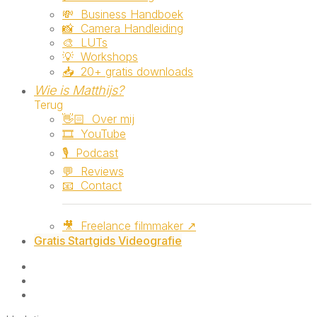
💸 ‎ ‎Business Handboek
📸 ‎ ‎Camera Handleiding
🎨 ‎ ‎LUTs
💡 ‎ ‎Workshops
📥 ‎ ‎20+ gratis downloads
Wie is Matthijs?
Terug
👋🏻 ‎ ‎Over mij
🎞️ ‎ ‎YouTube
🎙️ ‎ ‎Podcast
💬 ‎ ‎Reviews
📧 ‎ ‎Contact
🎥 ‎ ‎Freelance filmmaker ↗
Gratis Startgids Videografie