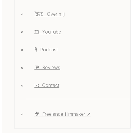
👋🏻 ‎ ‎Over mij
🎞️ ‎ ‎YouTube
🎙️ ‎ ‎Podcast
💬 ‎ ‎Reviews
📧 ‎ ‎Contact
🎥 ‎ ‎Freelance filmmaker ↗