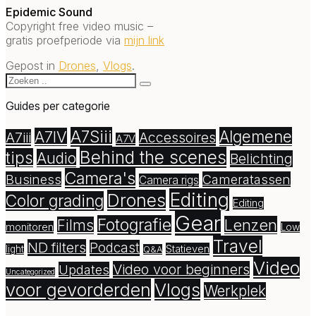
Epidemic Sound
Copyright free video music –
gratis proefperiode via
mijn link
Gepost in
Drones
,
Vlogs
.
Guides per categorie
A7Siii
Algemene
A7IV
A7iii
Accessoires
A7V
Behind the scenes
tips
Audio
Belichting
Camera's
Business
Cameratassen
Camera rigs
Editing
Drones
Color grading
Editing
Gear
Fotografie
Lenzen
Films
monitoren
Low
Travel
ND filters
Podcast
Statieven
light
Q&A
Video
Video voor beginners
Updates
Uncategorized
voor gevorderden
Vlogs
Werkplek