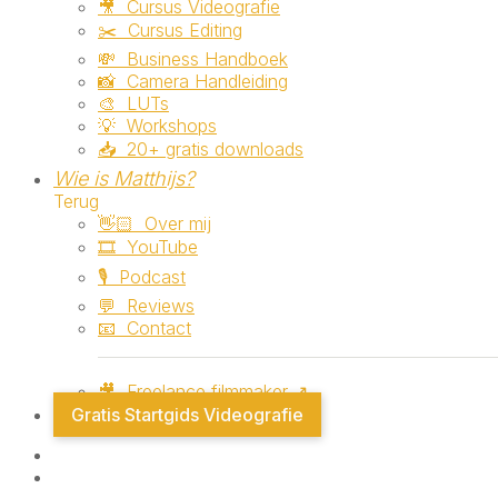
🎥 ‎ ‎Cursus Videografie
✂️ ‎ ‎Cursus Editing
💸 ‎ ‎Business Handboek
📸 ‎ ‎Camera Handleiding
🎨 ‎ ‎LUTs
💡 ‎ ‎Workshops
📥 ‎ ‎20+ gratis downloads
Wie is Matthijs?
Terug
👋🏻 ‎ ‎Over mij
🎞️ ‎ ‎YouTube
🎙️ ‎ ‎Podcast
💬 ‎ ‎Reviews
📧 ‎ ‎Contact
🎥 ‎ ‎Freelance filmmaker ↗
Gratis Startgids Videografie