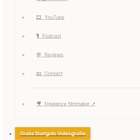
🎞️ ‎ ‎YouTube
🎙️ ‎ ‎Podcast
💬 ‎ ‎Reviews
📧 ‎ ‎Contact
🎥 ‎ ‎Freelance filmmaker ↗
Gratis Startgids Videografie