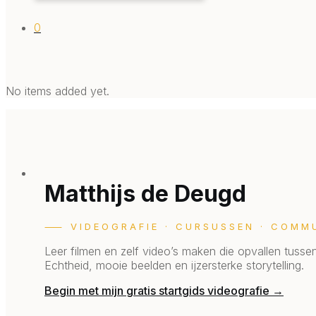
0
No items added yet.
Matthijs de Deugd
⸺ VIDEOGRAFIE · CURSUSSEN · COMM
Leer filmen en zelf video’s maken die opvallen tussen
Echtheid, mooie beelden en ijzersterke storytelling.
Begin met mijn gratis startgids videografie →