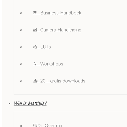
💸 ‎ ‎Business Handboek
📸 ‎ ‎Camera Handleiding
🎨 ‎ ‎LUTs
💡 ‎ ‎Workshops
📥 ‎ ‎20+ gratis downloads
Wie is Matthijs?
👋🏻 ‎ ‎Over mij