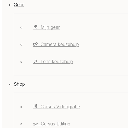
Gear
🎥 ‎ ‎Mijn gear
📸 ‎ ‎Camera keuzehulp
🔎 ‎ ‎Lens keuzehulp
Shop
🎥 ‎ ‎Cursus Videografie
✂️ ‎ ‎Cursus Editing