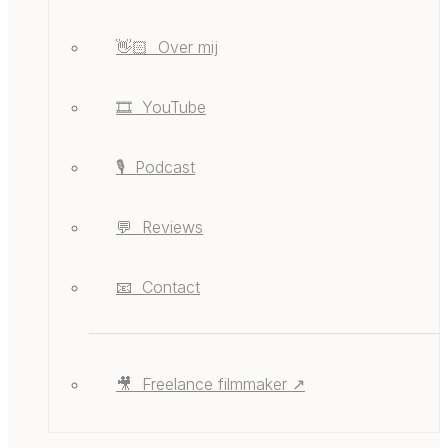
👋🏻 ‎ ‎Over mij
🎞️ ‎ ‎YouTube
🎙️ ‎ ‎Podcast
💬 ‎ ‎Reviews
📧 ‎ ‎Contact
🎥 ‎ ‎Freelance filmmaker ↗