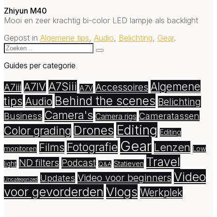
Zhiyun M40
Mooi en zeer krachtig bi-color LED lampje als backlight
Gepost in
Algemene tips
,
Audio
,
Belichting
,
Gear
.
Guides per categorie
A7Siii
Algemene
A7IV
A7iii
Accessoires
A7V
Behind the scenes
tips
Audio
Belichting
Camera's
Business
Cameratassen
Camera rigs
Editing
Drones
Color grading
Editing
Gear
Fotografie
Lenzen
Films
monitoren
Low
Travel
ND filters
Podcast
Statieven
light
Q&A
Video
Video voor beginners
Updates
Uncategorized
voor gevorderden
Vlogs
Werkplek