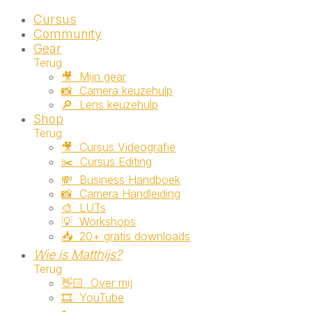
Cursus
Community
Gear
Terug
🎥 ‎ ‎Mijn gear
📸 ‎ ‎Camera keuzehulp
🔎 ‎ ‎Lens keuzehulp
Shop
Terug
🎥 ‎ ‎Cursus Videografie
✂️ ‎ ‎Cursus Editing
💸 ‎ ‎Business Handboek
📸 ‎ ‎Camera Handleiding
🎨 ‎ ‎LUTs
💡 ‎ ‎Workshops
📥 ‎ ‎20+ gratis downloads
Wie is Matthijs?
Terug
👋🏻 ‎ ‎Over mij
🎞️ ‎ ‎YouTube