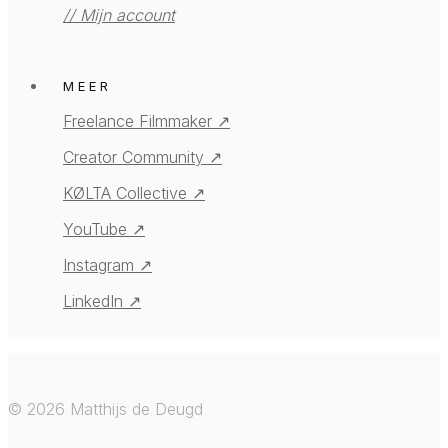
// Mijn account
MEER
Freelance Filmmaker ↗
Creator Community ↗
KØLTA Collective ↗
YouTube ↗
Instagram ↗
LinkedIn ↗
©
2026
Matthijs de Deugd