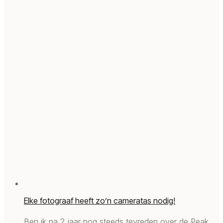
Elke fotograaf heeft zo’n cameratas nodig!
Ben ik na 2 jaar nog steeds tevreden over de Peak