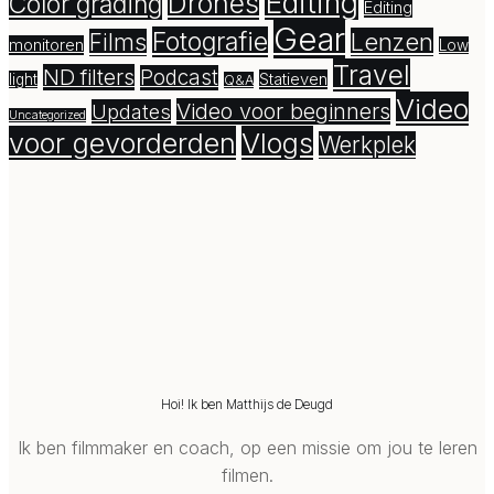
Editing
Drones
Color grading
Editing
Gear
Fotografie
Lenzen
Films
monitoren
Low
Travel
ND filters
Podcast
Statieven
light
Q&A
Video
Video voor beginners
Updates
Uncategorized
voor gevorderden
Vlogs
Werkplek
Hoi! Ik ben Matthijs de Deugd
Ik ben filmmaker en coach, op een missie om jou te leren
filmen.