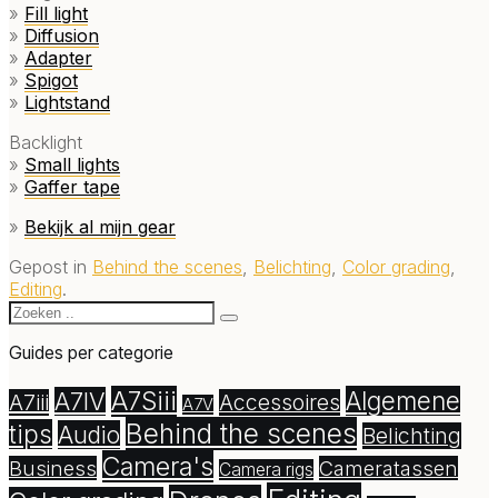
»
Fill light
»
Diffusion
»
Adapter
»
Spigot
»
Lightstand
Backlight
»
Small lights
»
Gaffer tape
»
Bekijk al mijn gear
Gepost in
Behind the scenes
,
Belichting
,
Color grading
,
Editing
.
Guides per categorie
A7Siii
Algemene
A7IV
A7iii
Accessoires
A7V
Behind the scenes
tips
Audio
Belichting
Camera's
Business
Cameratassen
Camera rigs