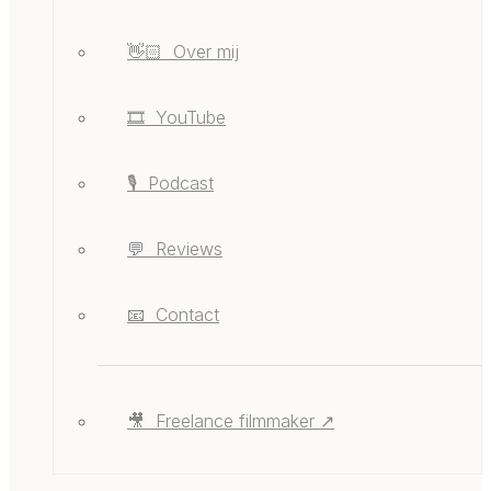
👋🏻 ‎ ‎Over mij
🎞️ ‎ ‎YouTube
🎙️ ‎ ‎Podcast
💬 ‎ ‎Reviews
📧 ‎ ‎Contact
🎥 ‎ ‎Freelance filmmaker ↗