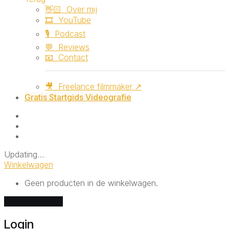
👋🏻 ‎ ‎Over mij
🎞️ ‎ ‎YouTube
🎙️ ‎ ‎Podcast
💬 ‎ ‎Reviews
📧 ‎ ‎Contact
🎥 ‎ ‎Freelance filmmaker ↗
Gratis Startgids Videografie
Updating
…
Winkelwagen
Geen producten in de winkelwagen.
Verder winkelen
Login