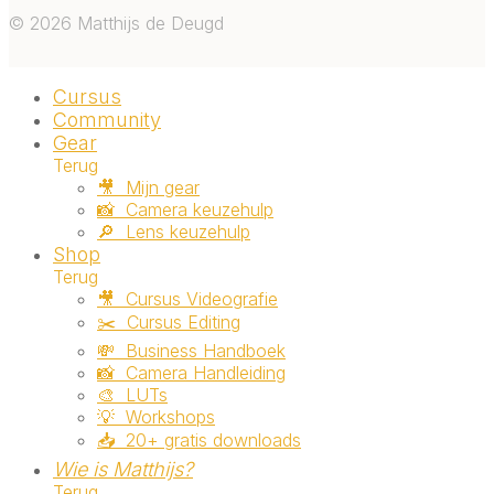
©
2026
Matthijs de Deugd
Cursus
Community
Gear
Terug
🎥 ‎ ‎Mijn gear
📸 ‎ ‎Camera keuzehulp
🔎 ‎ ‎Lens keuzehulp
Shop
Terug
🎥 ‎ ‎Cursus Videografie
✂️ ‎ ‎Cursus Editing
💸 ‎ ‎Business Handboek
📸 ‎ ‎Camera Handleiding
🎨 ‎ ‎LUTs
💡 ‎ ‎Workshops
📥 ‎ ‎20+ gratis downloads
Wie is Matthijs?
Terug